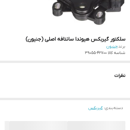
سلکتور گیربکس هیوندا سانتافه اصلی (جنیون)
برند:
جنیون
شناسه کالا
42700-39055
نظرات
دسته‌بندی
:
گیربکس