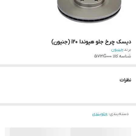
دیسک چرخ جلو هیوندا i20 (جنیون)
برند:
جنیون
شناسه کالا
517121G000
نظرات
دسته‌بندی
:
جلوبندی