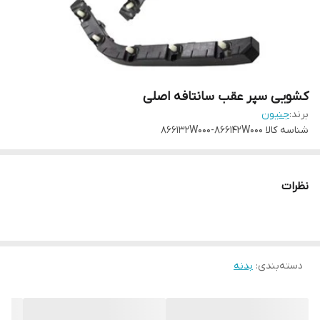
کشویی سپر عقب سانتافه اصلی
برند:
جنیون
شناسه کالا
866132W000-866142W000
نظرات
دسته‌بندی
:
بدنه