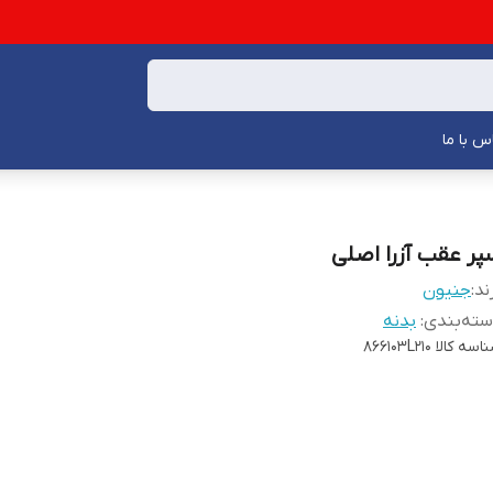
س با ما
پر عقب آزرا اصلی
ند:
جنیون
ته‌بندی
:
بدنه
اسه کالا
866103L210