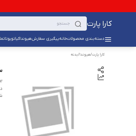
کارا پارت
دسته‌بندی محصولات
خانه
پیگیری سفارش
هیوندا
کیا
تویوتا
تما
کارا پارت
/
هیوندا
/
بدنه
س
بر
دس
شن