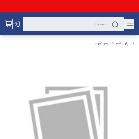
کارا پارت
/
هیوندا
/
موتوری