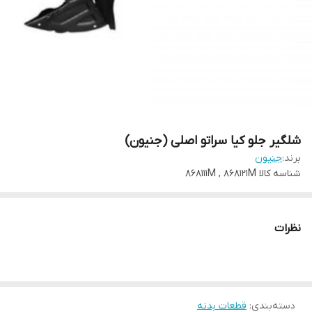
شلگیر جلو کیا سراتو اصلی (جنیون)
برند:
جنیون
شناسه کالا
868111M , 868121M
نظرات
دسته‌بندی
:
قطعات بدنه