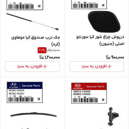
درپوش چراغ شور کیا سورنتو
جک درب صندوق کیا موهاوی
اصلی (جنیون)
(کره)
1,500,000
20
%
1,200,000
900,000
افزودن به سبد
افزودن به سبد