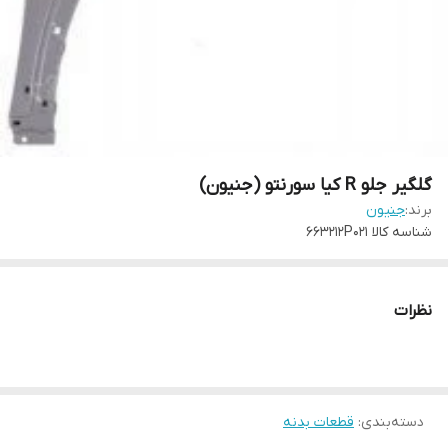
گلگیر جلو R کیا سورنتو (جنیون)
برند:
جنیون
شناسه کالا
663212P021
نظرات
دسته‌بندی
:
قطعات بدنه