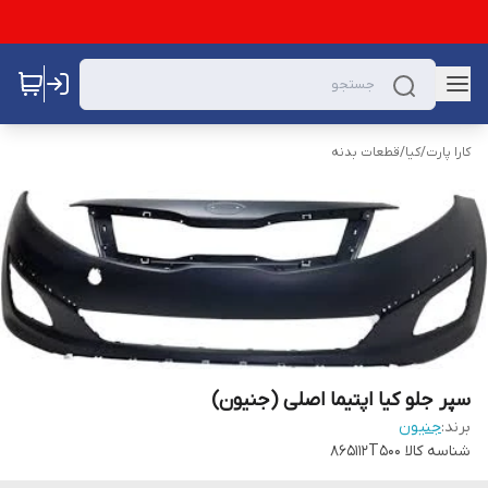
کارا پارت
/
کیا
/
قطعات بدنه
سپر جلو کیا اپتیما اصلی (جنیون)
برند:
جنیون
شناسه کالا
865112T500