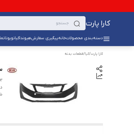
کارا پارت
دسته‌بندی محصولات
خانه
پیگیری سفارش
هیوندا
کیا
تویوتا
تما
کارا پارت
/
کیا
/
قطعات بدنه
سپ
بر
دس
شن