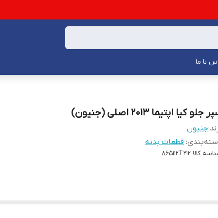
س با ما
ر جلو کیا اپتیما 2013 اصلی (جنیون)
ند:
جنیون
ته‌بندی
:
قطعات بدنه
اسه کالا
865112T212