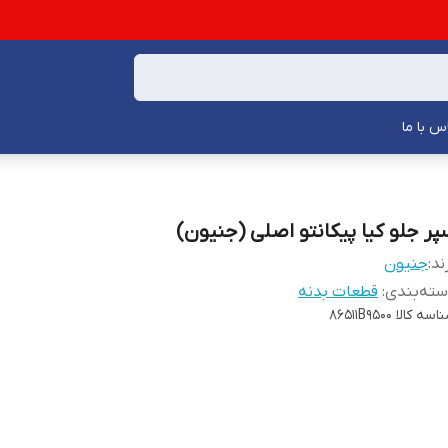
س با ما
پر جلو کیا پیکانتو اصلی (جنیون)
ند:
جنیون
ته‌بندی
:
قطعات بدنه
اسه کالا
86511B9500