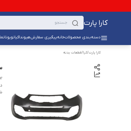
کارا پارت
دسته‌بندی محصولات
خانه
پیگیری سفارش
هیوندا
کیا
تویوتا
تما
کارا پارت
/
کیا
/
قطعات بدنه
س
بر
دس
شن